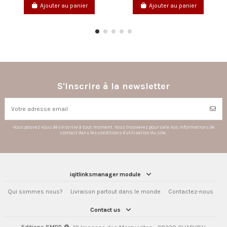
 au panier
Ajouter au panier
Ajouter au
S'inscrire à la newsletter
Vous pouvez vous désinscrire à tout moment. Vous trouverez pour cela nos informations de
contact dans les conditions d'utilisation du site.
iqitlinksmanager module
Qui sommes nous?
Livraison partout dans le monde
Contactez-nous
Contact us