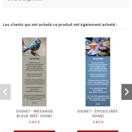
Les clients qui ont acheté ce produit ont également acheté :
 MÉSANGE
SIGNET - ÉPICES (RÉF.
SIGNET - PETI
F. 0058)
0048)
(RÉF. 00
0 €
0,60 €
0,60 €