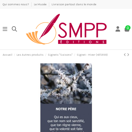
Qui sommes nous?
Le Musée
Livraison partout dans le monde
0
Accueil
Les Autres produits
Signets "Saisons"
Signet - Hiver (réf.0159)