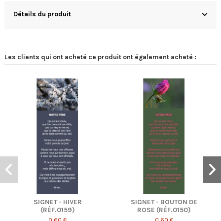
Détails du produit
Les clients qui ont acheté ce produit ont également acheté :
VER
SIGNET - BOUTON DE
SIGNET - SOLEI
)
ROSE (RÉF.0150)
COUCHANT EN FLO
(RÉF.0170)
0,60 €