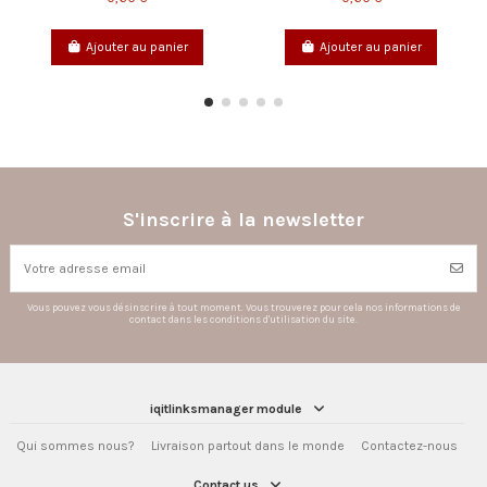
0,60 €
anier
Ajouter au panier
Ajouter au pani
S'inscrire à la newsletter
Vous pouvez vous désinscrire à tout moment. Vous trouverez pour cela nos informations de
contact dans les conditions d'utilisation du site.
iqitlinksmanager module
Qui sommes nous?
Livraison partout dans le monde
Contactez-nous
Contact us