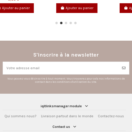
Ajouter au panier
Ajouter au panier
S'inscrire à la newsletter
Vous pouvez vous désinscrire à tout moment. Vous trouverez pour cela nos informations de
contact dans les conditions d'utilisation du site.
iqitlinksmanager module
Qui sommes nous?
Livraison partout dans le monde
Contactez-nous
Contact us