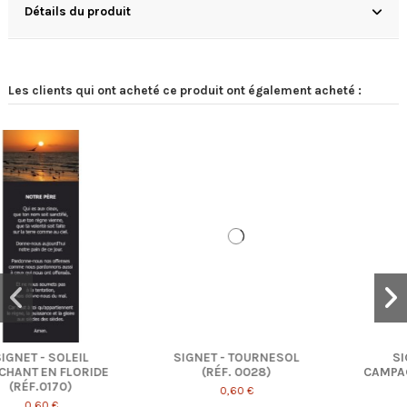
Détails du produit
Les clients qui ont acheté ce produit ont également acheté :
SIGNET - TOURNESOL
SIGNET - À LA
E
(RÉF. 0028)
CAMPAGNE (RÉF. 0044)
0,60 €
0,60 €