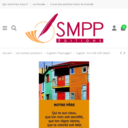
Qui sommes nous?
Le Musée
Livraison partout dans le monde
0
Accueil
Les Autres produits
Signets "Paysages"
Signet - En ville (réf. 0042)