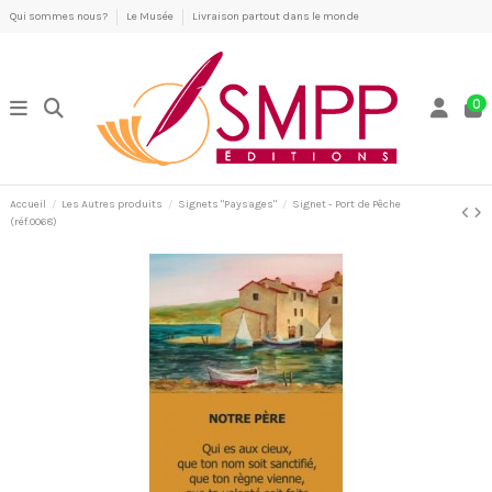
Qui sommes nous?
Le Musée
Livraison partout dans le monde
0
Accueil
Les Autres produits
Signets "Paysages"
Signet - Port de Pêche
(réf.0068)