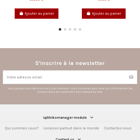
Ajouter au panier
Ajouter au panier
S'inscrire à la newsletter
Vous pouvez vous désinscrire à tout moment. Vous trouverez pour cela nos informations de
contact dans les conditions d'utilisation du site.
iqitlinksmanager module
Qui sommes nous?
Livraison partout dans le monde
Contactez-nous
Contact us