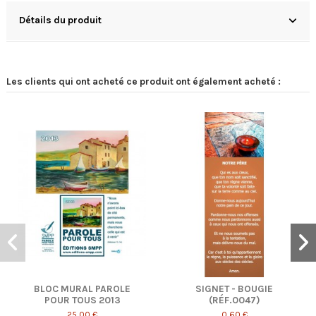
Détails du produit
Les clients qui ont acheté ce produit ont également acheté :
LE
SIGNET - BOUGIE
SIGNET - FLEURS DE
(RÉF.0047)
TIARÉ (RÉF. 0030)
0,60 €
0,60 €