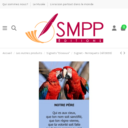
Qui sommes nous?
Le Musée
Livraison partout dans le monde
0
Accueil
Les Autres produits
Signets "Oiseaux"
Signet - Perroquets (réf.0059)