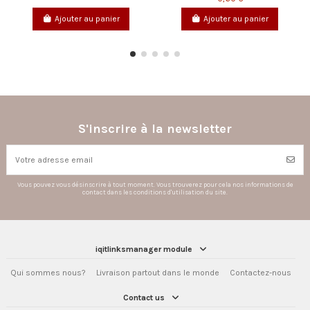
outer au panier
Ajouter au panier
Ajoute
S'inscrire à la newsletter
Vous pouvez vous désinscrire à tout moment. Vous trouverez pour cela nos informations de
contact dans les conditions d'utilisation du site.
iqitlinksmanager module
Qui sommes nous?
Livraison partout dans le monde
Contactez-nous
Contact us