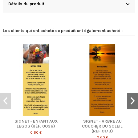
Détails du produit
Les clients qui ont acheté ce produit ont également acheté :
 - ENFANT AUX
SIGNET - ARBRE AU
SIGNET
 (RÉF. 0036)
COUCHER DU SOLEIL
(RÉF
(RÉF.0173)
0,60 €
0,
0,60 €