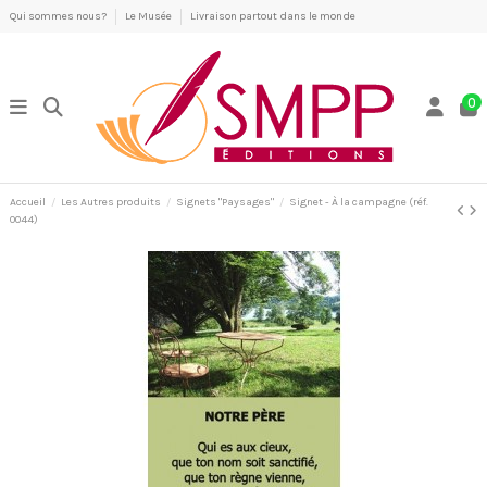
Qui sommes nous?
Le Musée
Livraison partout dans le monde
0
Accueil
Les Autres produits
Signets "Paysages"
Signet - À la campagne (réf.
0044)