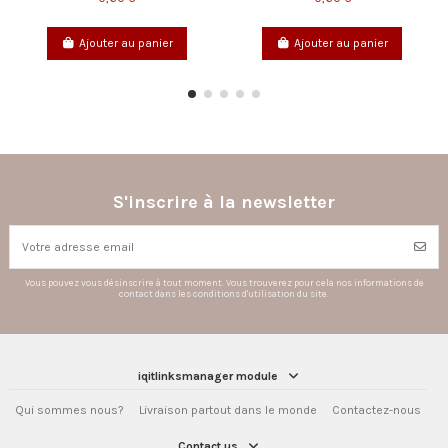
Ajouter au panier
Ajouter au panier
S'inscrire à la newsletter
Vous pouvez vous désinscrire à tout moment. Vous trouverez pour cela nos informations de
contact dans les conditions d'utilisation du site.
iqitlinksmanager module
Qui sommes nous?
Livraison partout dans le monde
Contactez-nous
Contact us