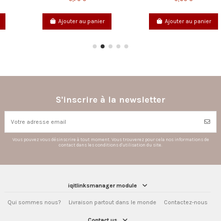
nier
Ajouter au panier
Ajouter au panie
S'inscrire à la newsletter
Vous pouvez vous désinscrire à tout moment. Vous trouverez pour cela nos informations de
contact dans les conditions d'utilisation du site.
iqitlinksmanager module
Qui sommes nous?
Livraison partout dans le monde
Contactez-nous
Contact us