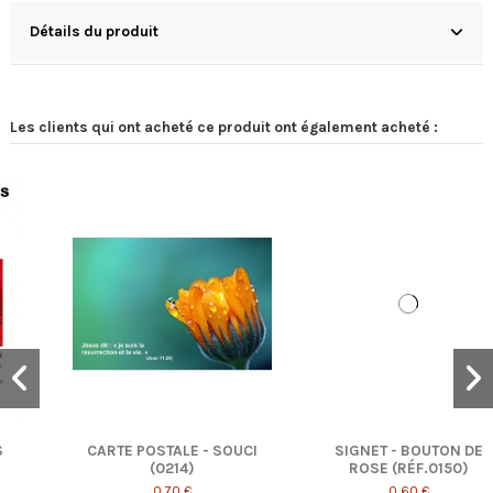
Détails du produit
Les clients qui ont acheté ce produit ont également acheté :
 SOUCI
SIGNET - BOUTON DE
BROCHURE PAROLE 
ROSE (RÉF.0150)
TOUS 2023
0,60 €
11,00 €