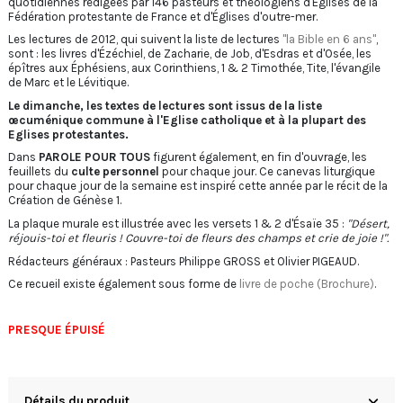
quotidiennes rédigées par 146 pasteurs et théologiens d'Églises de la
Fédération protestante de France et d'Églises d'outre-mer.
Les lectures de 2012, qui suivent la liste de lectures
"la Bible en 6 ans"
,
sont : les livres d'Ézéchiel, de Zacharie, de Job, d'Esdras et d'Osée, les
épîtres aux Éphésiens, aux Corinthiens, 1 & 2 Timothée, Tite, l'évangile
de Marc et le Lévitique.
Le dimanche, les textes de lectures sont issus de la liste
œcuménique commune à l'Eglise catholique et à la plupart des
Eglises protestantes.
Dans
PAROLE POUR TOUS
figurent également, en fin d'ouvrage, les
feuillets du
culte personnel
pour chaque jour. Ce canevas liturgique
pour chaque jour de la semaine est inspiré cette année par le récit de la
Création de Génèse 1.
La plaque murale est illustrée avec les versets 1 & 2 d'Ésaïe 35 :
"Désert,
réjouis-toi et fleuris ! Couvre-toi de fleurs des champs et crie de joie !".
Rédacteurs généraux : Pasteurs Philippe GROSS et Olivier PIGEAUD.
Ce recueil existe également sous forme de
livre de poche (Brochure)
.
PRESQUE ÉPUISÉ
Détails du produit