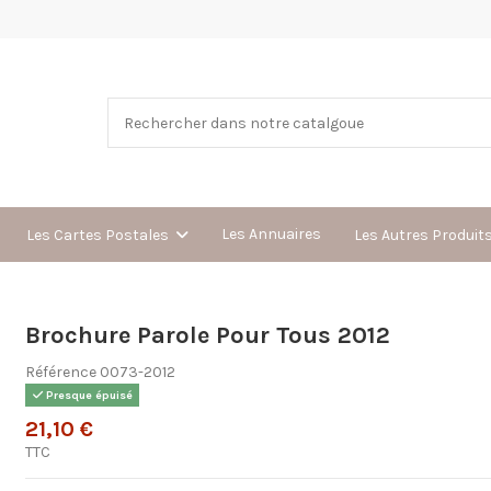
Les Annuaires
Les Cartes Postales
Les Autres Produit
Brochure Parole Pour Tous 2012
Référence
0073-2012
Presque épuisé
21,10 €
TTC