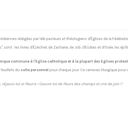
idiennes rédigées par 146 pasteurs et théologiens d'Églises de la Fédératio
s"
, sont : les livres d'Ézéchiel, de Zacharie, de Job, d'Esdras et d'Osée, les ép
énique commune à l'Eglise catholique et à la plupart des Eglises protes
 feuillets du
culte personnel
pour chaque jour. Ce canevas liturgique pour ch
 réjouis-toi et fleuris ! Couvre-toi de fleurs des champs et crie de joie !".