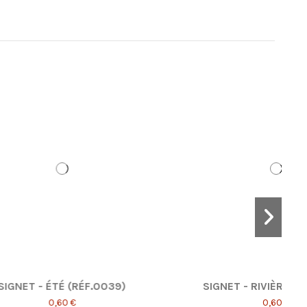
0026)
SIGNET - PRINTEMPS (RÉF. 0038)
0,60 €