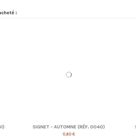
acheté :
NET - ÉTÉ (RÉF.0039)
SIGNET - RIVIÈRE (RÉF.
0,60 €
0,60 €