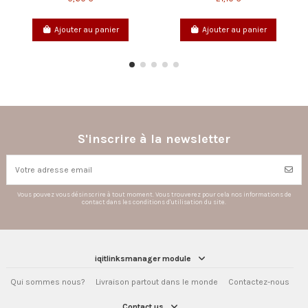
0,60 €
Ajouter au panier
Ajouter au panier
S'inscrire à la newsletter
Vous pouvez vous désinscrire à tout moment. Vous trouverez pour cela nos informations de
contact dans les conditions d'utilisation du site.
iqitlinksmanager module
Qui sommes nous?
Livraison partout dans le monde
Contactez-nous
Contact us