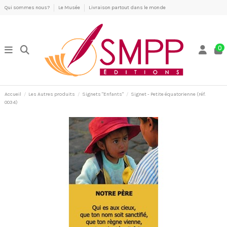
Qui sommes nous?
Le Musée
Livraison partout dans le monde
0
Accueil
Les Autres produits
Signets "Enfants"
Signet - Petite équatorienne (réf.
0034)