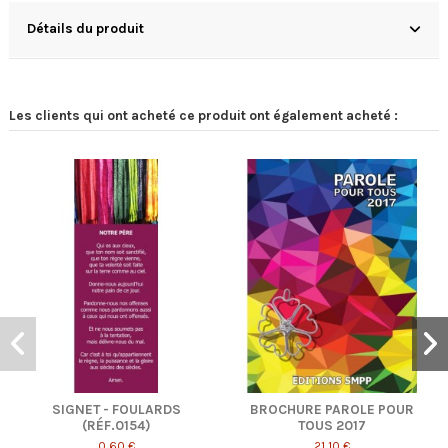
Détails du produit
Les clients qui ont acheté ce produit ont également acheté :
S
BROCHURE PAROLE POUR
SIGNET - CHAMPS DE
TOUS 2017
COQUELICOTS (RÉF.
0029)
21,10 €