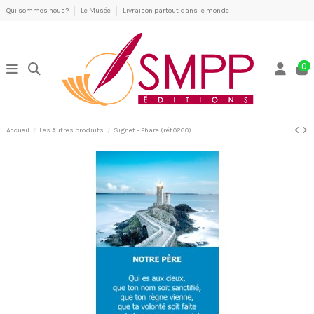
Qui sommes nous?
Le Musée
Livraison partout dans le monde
0
Accueil
Les Autres produits
Signet - Phare (réf.0260)