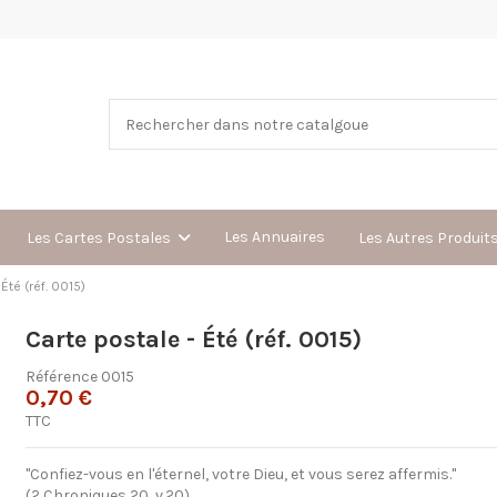
Les Annuaires
Les Cartes Postales
Les Autres Produit
Été (réf. 0015)
Carte postale - Été (réf. 0015)
Référence
0015
0,70 €
TTC
"Confiez-vous en l'éternel, votre Dieu, et vous serez affermis."
(2 Chroniques 20, v.20)