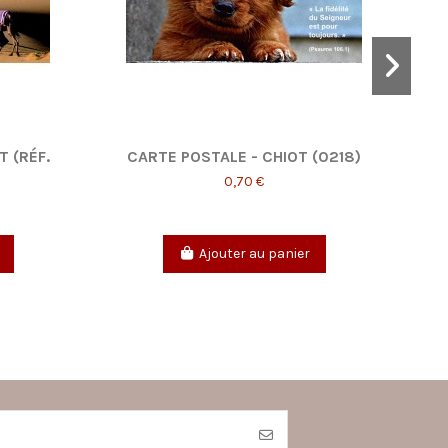
 (RÉF.
CARTE POSTALE - CHIOT (0218)
S
0,70 €
Ajouter au panier