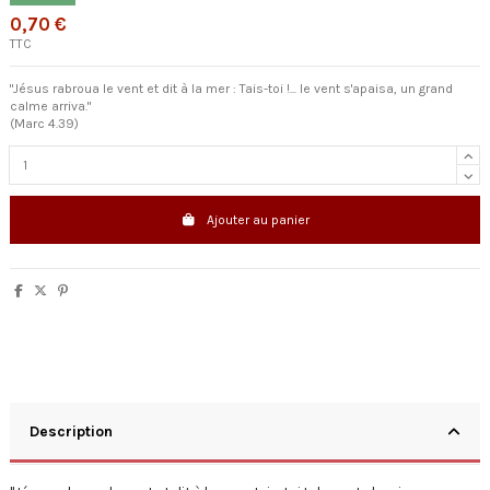
0,70 €
TTC
"Jésus rabroua le vent et dit à la mer : Tais-toi !... le vent s'apaisa, un grand
calme arriva."
(Marc 4.39)
Ajouter au panier
Description