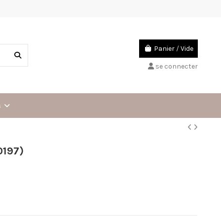
Panier
/
Vide
se connecter
s
0197)