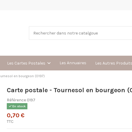
Les Annuaires
Les Cartes Postales
Les Autres Produit
ournesol en bourgeon (0197)
Carte postale - Tournesol en bourgeon (
Référence
0197
En stock
0,70 €
TTC