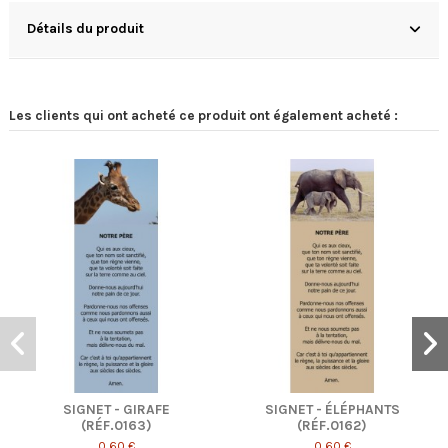
Détails du produit
Les clients qui ont acheté ce produit ont également acheté :
AFE
SIGNET - ÉLÉPHANTS
SIGNET - CHAMPS
)
(RÉF.0162)
FLEURS (RÉF.014
0,60 €
0,60 €