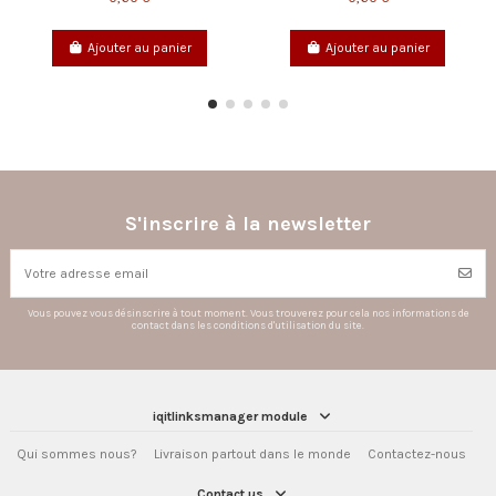
anier
Ajouter au panier
Ajouter au pani
S'inscrire à la newsletter
Vous pouvez vous désinscrire à tout moment. Vous trouverez pour cela nos informations de
contact dans les conditions d'utilisation du site.
iqitlinksmanager module
Qui sommes nous?
Livraison partout dans le monde
Contactez-nous
Contact us