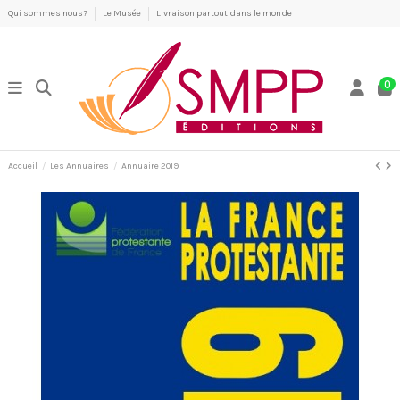
Qui sommes nous?
Le Musée
Livraison partout dans le monde
0
Accueil
Les Annuaires
Annuaire 2019