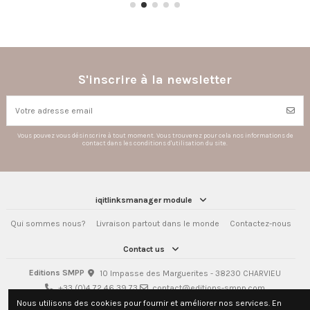
S'inscrire à la newsletter
Vous pouvez vous désinscrire à tout moment. Vous trouverez pour cela nos informations de
contact dans les conditions d'utilisation du site.
iqitlinksmanager module
Qui sommes nous?
Livraison partout dans le monde
Contactez-nous
Contact us
Editions SMPP
10 Impasse des Marguerites - 38230 CHARVIEU
+33 (0)4 72 46 39 73
contact@editions-smpp.com
Nous utilisons des cookies pour fournir et améliorer nos services. En