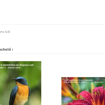
iens 4.4)
acheté :