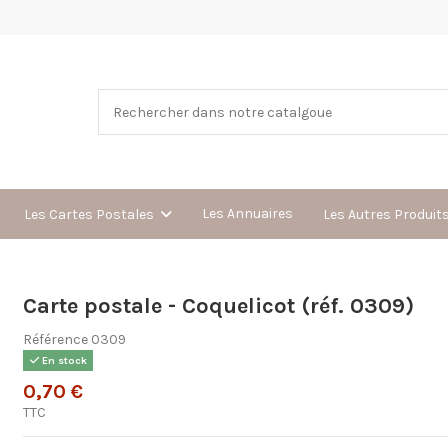
Les Annuaires
Les Cartes Postales
Les Autres Produit
Carte postale - Coquelicot (réf. 0309)
Référence
0309
En stock
0,70 €
TTC