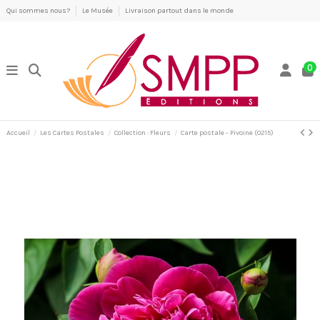
Qui sommes nous?
Le Musée
Livraison partout dans le monde
0
Accueil
Les Cartes Postales
Collection : Fleurs
Carte postale - Pivoine (0215)