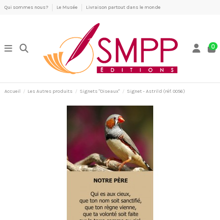
Qui sommes nous?
Le Musée
Livraison partout dans le monde
0
Accueil
Les Autres produits
Signets "Oiseaux"
Signet - Astrild (réf. 0056)