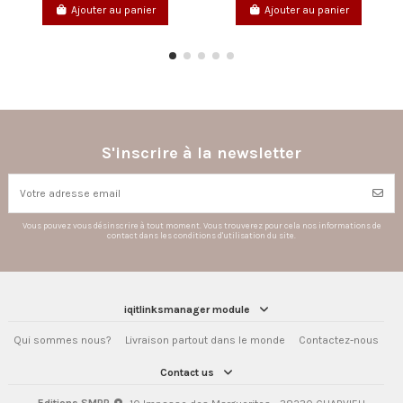
anier
Ajouter au panier
Ajouter au pani
S'inscrire à la newsletter
Vous pouvez vous désinscrire à tout moment. Vous trouverez pour cela nos informations de
contact dans les conditions d'utilisation du site.
iqitlinksmanager module
Qui sommes nous?
Livraison partout dans le monde
Contactez-nous
Contact us