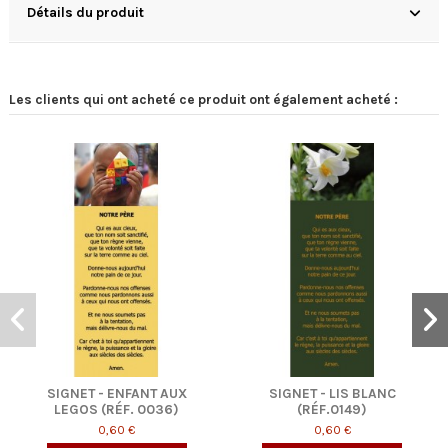
Détails du produit
Les clients qui ont acheté ce produit ont également acheté :
NT AUX
SIGNET - LIS BLANC
SIGNET - BOUTON
0036)
(RÉF.0149)
ROSE (RÉF.0150
0,60 €
0,60 €