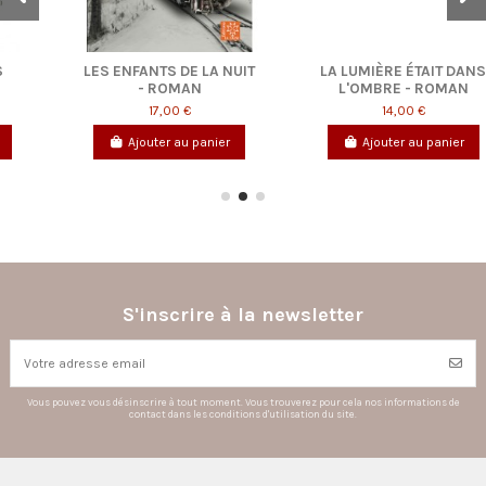
T
LA LUMIÈRE ÉTAIT DANS
LE REFUGE - ROMAN
L'OMBRE - ROMAN
17,00 €
14,00 €
Ajouter au panier
Ajouter au panier
S'inscrire à la newsletter
Vous pouvez vous désinscrire à tout moment. Vous trouverez pour cela nos informations de
contact dans les conditions d'utilisation du site.