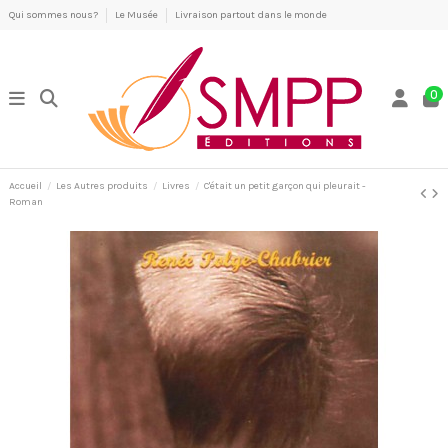
Qui sommes nous?
Le Musée
Livraison partout dans le monde
0
Accueil
Les Autres produits
Livres
C'était un petit garçon qui pleurait -
Roman