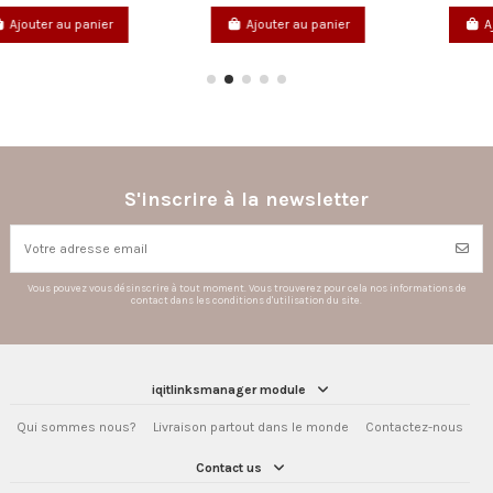
nier
Ajouter au panier
Ajouter au panie
S'inscrire à la newsletter
Vous pouvez vous désinscrire à tout moment. Vous trouverez pour cela nos informations de
contact dans les conditions d'utilisation du site.
iqitlinksmanager module
Qui sommes nous?
Livraison partout dans le monde
Contactez-nous
Contact us