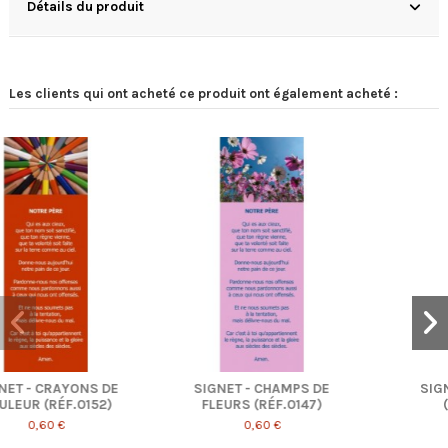
Détails du produit
Les clients qui ont acheté ce produit ont également acheté :
PS DE
SIGNET - CROCUS
CARTE POSTALE 
147)
(RÉF.0148)
CHARDON BLEU (R
0186)
0,60 €
0,70 €