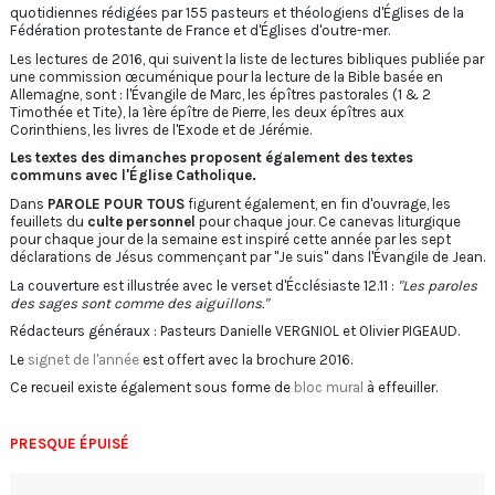
quotidiennes rédigées par 155 pasteurs et théologiens d'Églises de la
Fédération protestante de France et d'Églises d'outre-mer.
Les lectures de 2016, qui suivent la liste de lectures bibliques publiée par
une commission œcuménique pour la lecture de la Bible basée en
Allemagne, sont : l'Évangile de Marc, les épîtres pastorales (1 & 2
Timothée et Tite), la 1ère épître de Pierre, les deux épîtres aux
Corinthiens, les livres de l'Exode et de Jérémie.
Les textes des dimanches proposent également des textes
communs avec l'Église Catholique.
Dans
PAROLE POUR TOUS
figurent également, en fin d'ouvrage, les
feuillets du
culte personnel
pour chaque jour. Ce canevas liturgique
pour chaque jour de la semaine est inspiré cette année par les sept
déclarations de Jésus commençant par "Je suis" dans l'Évangile de Jean.
La couverture est illustrée avec le verset d'Écclésiaste 12.11 :
"Les paroles
des sages sont comme des aiguillons."
Rédacteurs généraux : Pasteurs
Danielle VERGNIOL
et Olivier PIGEAUD.
Le
signet de l'année
est offert avec la brochure 2016.
Ce recueil existe également sous forme de
bloc mural
à effeuiller.
PRESQUE ÉPUISÉ