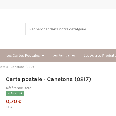
Les Annuaires
Les Cartes Postales
Les Autres Produit
ostale - Canetons (0217)
Carte postale - Canetons (0217)
Référence
0217
En stock
0,70 €
TTC